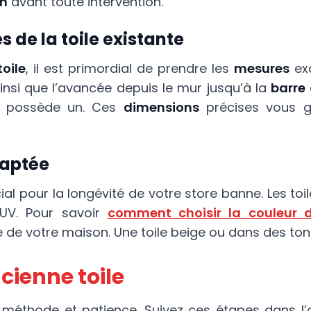
on
avant toute intervention.
 de la toile existante
toile
, il est primordial de prendre les
mesures
exa
ainsi que l’avancée depuis le mur jusqu’à la
barre
 possède un. Ces
dimensions
précises vous g
daptée
cial pour la longévité de votre store banne. Les to
 UV. Pour savoir
comment choisir la couleur 
yle de votre maison. Une toile beige ou dans des ton
ncienne toile
ite méthode et patience. Suivez ces étapes dans 