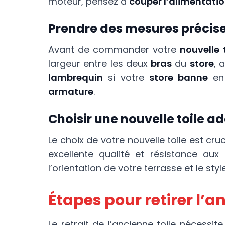
moteur, pensez à
couper l’alimentati
Prendre des mesures précises
Avant de commander votre
nouvelle 
largeur entre les deux
bras
du
store
, 
lambrequin
si votre
store banne
en
armature
.
Choisir une nouvelle toile a
Le choix de votre nouvelle toile est cru
excellente qualité et résistance aux
l’orientation de votre terrasse et le st
Étapes pour retirer l’a
Le retrait de l’ancienne toile nécess