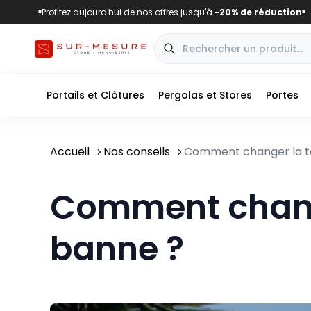
Profitez aujourd'hui de nos offres jusqu'à
-20% de réduction
■
■
Portails et Clôtures
Pergolas et Stores
Portes
Accueil
Nos conseils
Comment changer la to
Comment change
banne ?