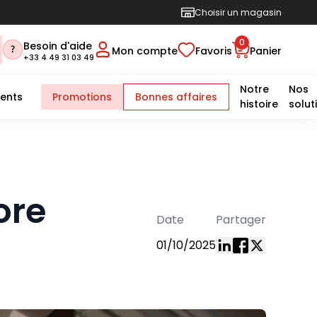
Choisir un magasin
0
Besoin d'aide
Mon compte
Favoris
Panier
+33 4 49 31 03 49
Notre
Nos
ents
Promotions
Bonnes affaires
histoire
solut
ore
Date
Partager
01/10/2025