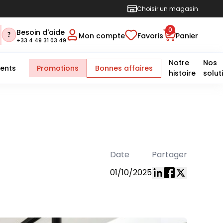
Choisir un magasin
0
Besoin d'aide
Mon compte
Favoris
Panier
+33 4 49 31 03 49
Notre
Nos
ents
Promotions
Bonnes affaires
histoire
solut
Date
Partager
01/10/2025