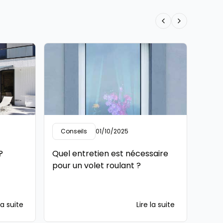
Previous slide
Next slide
Conseils
01/10/2025
Con
?
Quel entretien est nécessaire
Pourq
pour un volet roulant ?
perg
mesu
la suite
Lire la suite