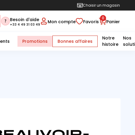
Choisir un magasin
0
Besoin d'aide
Mon compte
Favoris
Panier
+33 4 49 31 03 49
Notre
Nos
ents
Promotions
Bonnes affaires
histoire
solut
BEAUVOIR-