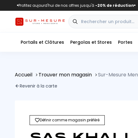
Profitez aujourd'hui de nos offres jusqu'à
-20% de réduction
■
■
Portails et Clôtures
Pergolas et Stores
Portes
Accueil
Trouver mon magasin
Sur-Mesure Men
Revenir à la carte
Définir comme magasin préféré
SAS KHALL 