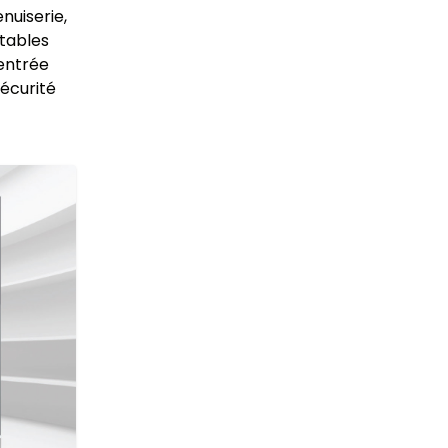
nuiserie,
itables
’entrée
écurité