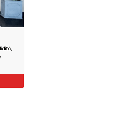
idité,
é