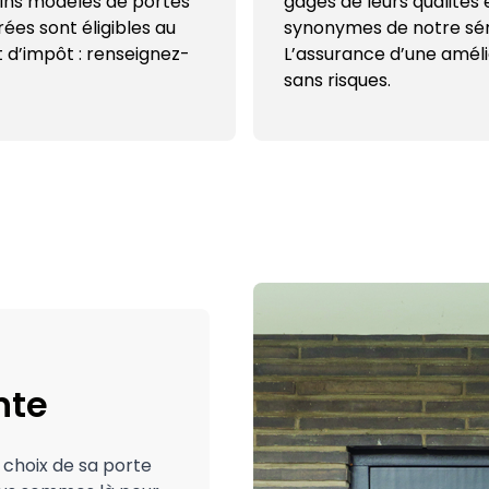
ins modèles de portes
gages de leurs qualités 
rées sont éligibles au
synonymes de notre sér
t d’impôt : renseignez-
L’assurance d’une améli
!
sans risques.
nte
u choix de sa porte