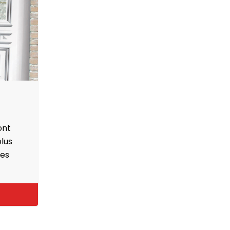
ont
plus
ces