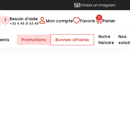
Choisir un magasin
0
Besoin d'aide
Mon compte
Favoris
Panier
+33 4 49 31 03 49
Notre
Nos
ents
Promotions
Bonnes affaires
histoire
solut