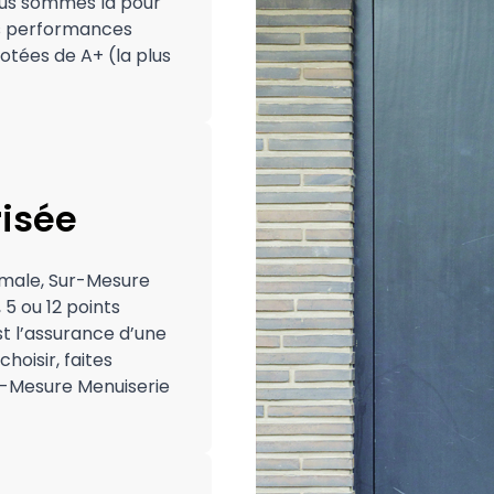
ous sommes là pour
 les performances
otées de A+ (la plus
risée
imale, Sur-Mesure
5 ou 12 points
st l’assurance d’une
hoisir, faites
r-Mesure Menuiserie