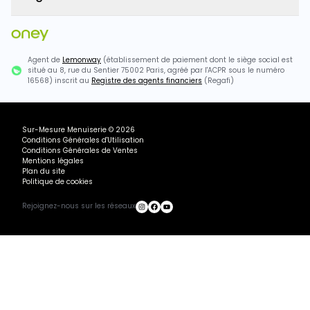
Agent de
Lemonway
(établissement de paiement dont le siège social est
situé au 8, rue du Sentier 75002 Paris, agréé par l'ACPR sous le numéro
16568) inscrit au
Registre des agents financiers
(Regafi)
Sur-Mesure Menuiserie
©
2026
Conditions Générales d'Utilisation
Conditions Générales de Ventes
Mentions légales
Plan du site
Politique de cookies
Rejoignez-nous sur les réseaux