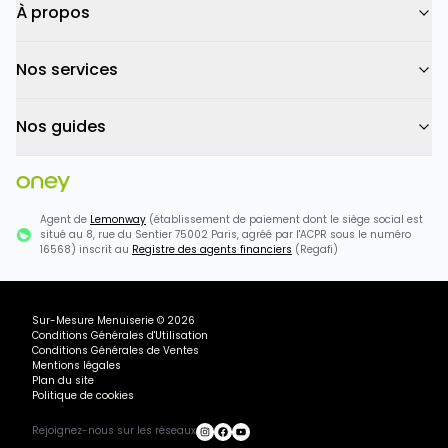
À propos
Nos services
Nos guides
Agent de
Lemonway
(établissement de paiement dont le siège social est
situé au 8, rue du Sentier 75002 Paris, agréé par l'ACPR sous le numéro
16568) inscrit au
Registre des agents financiers
(Regafi)
Sur-Mesure Menuiserie
©
2026
Conditions Générales d'Utilisation
Conditions Générales de Ventes
Mentions légales
Plan du site
Politique de cookies
Rejoignez-nous sur les réseaux