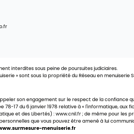
.fr
nt interdites sous peine de poursuites judiciaires.
iserie
» sont sous la propriété du Réseau en menuiserie
S
appeler son engagement sur le respect de la confiance qu
iée 78-17 du 6 janvier 1978 relative à « l'informatique, aux fi
tique et des Libertés) : www.cnil.fr ; de même pour les p
 personnelles que vous pouvez être amené à lui communiq
www.surmesure-menuiserie.fr