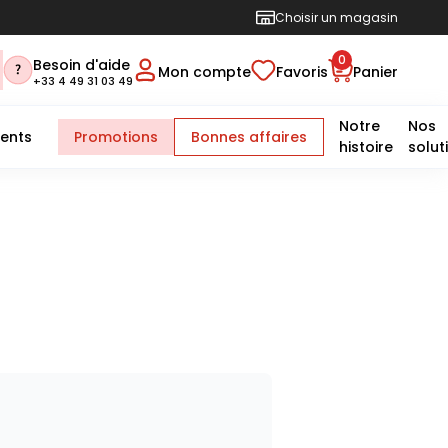
Choisir un magasin
0
Besoin d'aide
Mon compte
Favoris
Panier
+33 4 49 31 03 49
Notre
Nos
ents
Promotions
Bonnes affaires
histoire
solut