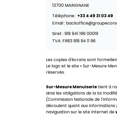
13700
MARIGNANE
Téléphone :
+33 4 49 31 03 49
Email :
backoffice@groupecorso
Siret :
918 941 196 00019
TVA:
FR83 918 94 11 96
Les copies d'écrans sont formelleme
Le logo et le site «
Sur-Mesure Menu
réservés.
Sur-Mesure Menuiserie
tient à r
ainsi les obligations de la loi modif
(Commission Nationale de l'Informa
découlent quant aux informations
naviguation sur le site Internet de