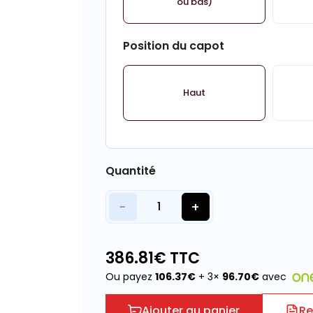
ou bas)
Position du capot
Haut
Quantité
−
+
1
386.81
€ TTC
Ou payez
106.37
€
+ 3×
96.70
€
avec
Ajouter au panier
Re