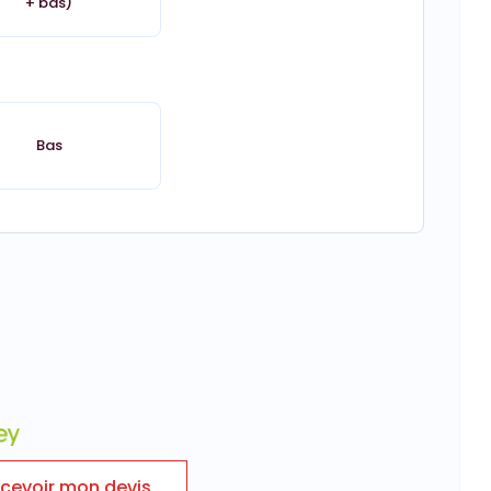
+ bas)
Bas
cevoir mon devis