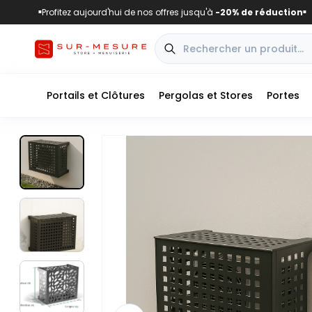
Profitez aujourd'hui de nos offres jusqu'à
-20% de réduction
■
■
Portails et Clôtures
Pergolas et Stores
Portes