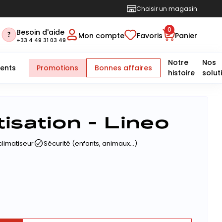
Choisir un magasin
0
Besoin d'aide
Mon compte
Favoris
Panier
+33 4 49 31 03 49
Notre
Nos
ents
Promotions
Bonnes affaires
histoire
solut
isation - Lineo
climatiseur
Sécurité (enfants, animaux...)