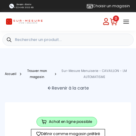
Besoin d'aide
Choisir un magasin
+33 4 49 31 03 49
0
Trouver mon
Sur-Mesure Menuiserie - CAVAILLON - LM
Accueil
magasin
AUTOMATISME
Revenir à la carte
Achat en ligne possible
Définir comme magasin préféré