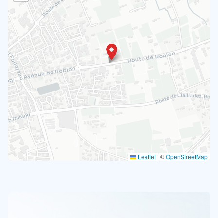
Leaflet
|
©
OpenStreetMap