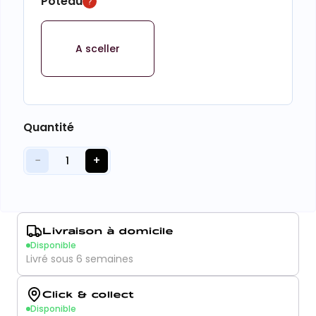
Poteau
A sceller
Quantité
−
+
1
Livraison à domicile
Disponible
Livré sous 6 semaines
Click & collect
Disponible