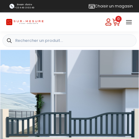
Besoin d'aide
Choisir un magasin
+33 4 49 31 03 49
0
+
-