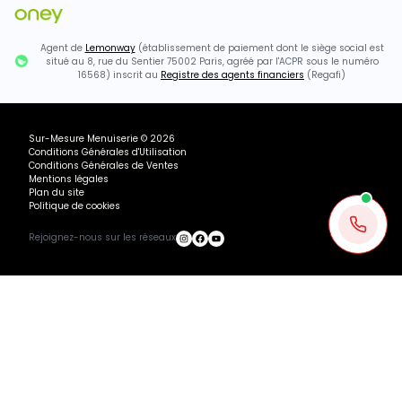
Agent de
Lemonway
(établissement de paiement dont le siège social est
situé au 8, rue du Sentier 75002 Paris, agréé par l'ACPR sous le numéro
16568) inscrit au
Registre des agents financiers
(Regafi)
Sur-Mesure Menuiserie
©
2026
Conditions Générales d'Utilisation
Conditions Générales de Ventes
Mentions légales
Plan du site
Politique de cookies
Rejoignez-nous sur les réseaux
Ou payez
141.83
€
+ 3×
515.76€ TTC
128.94
€
avec
Ajouter au panier
Recevoir mon devis