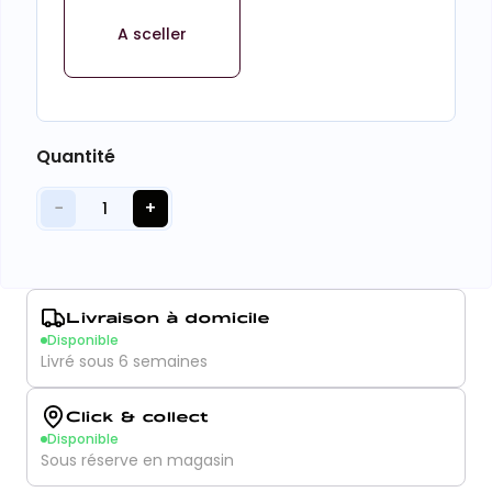
A sceller
Quantité
−
+
1
Livraison à domicile
Disponible
Livré sous 6 semaines
Click & collect
Disponible
Sous réserve en magasin