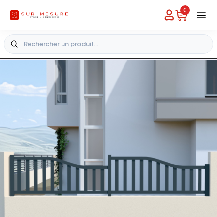
0
Besoin d'aide
Choisir un magasin
+33 4 49 31 03 49
+
-