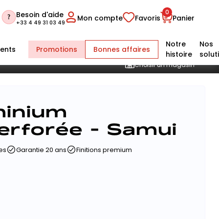
0
Besoin d'aide
Mon compte
Favoris
Panier
+33 4 49 31 03 49
Notre
Nos
ents
Promotions
Bonnes affaires
histoire
solut
Choisir un magasin
minium
erforée - Samui
es
Garantie 20 ans
Finitions premium