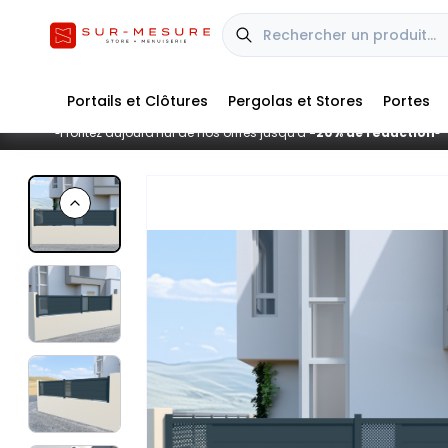
Portails et Clôtures
Pergolas et Stores
Portes
Profitez aujourd'hui de nos offres jusqu'à
-20% de réduction
■
■
Previous slide