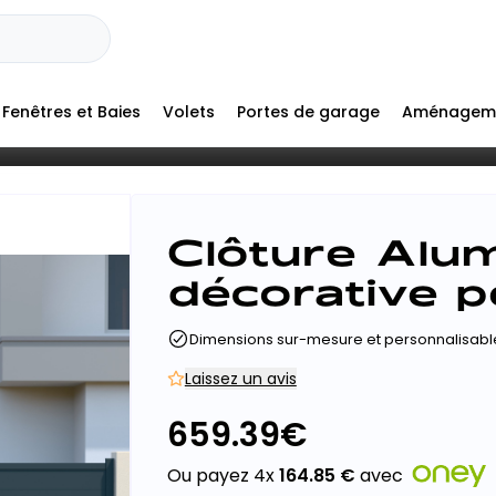
Fenêtres et Baies
Volets
Portes de garage
Aménagem
+
Clôture Alu
-
décorative p
Dimensions sur-mesure et personnalisabl
Laissez un avis
659.39
€
Ou payez 4x
164.85
€
avec