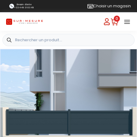
Besoin d'aide
Choisir un magasin
+33 4 49 31 03 49
0
+
-