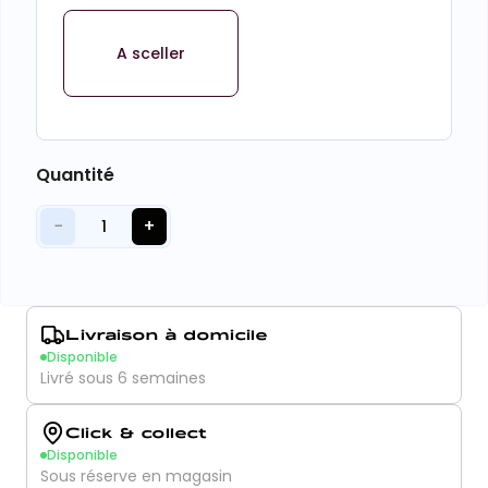
A sceller
Quantité
−
+
1
Livraison à domicile
Disponible
Livré sous 6 semaines
Click & collect
Disponible
Sous réserve en magasin