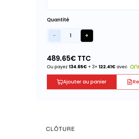
Quantité
−
+
1
489.65
€ TTC
Ou payez
134.65
€
+ 3×
122.41
€
avec
Ajouter au panier
Re