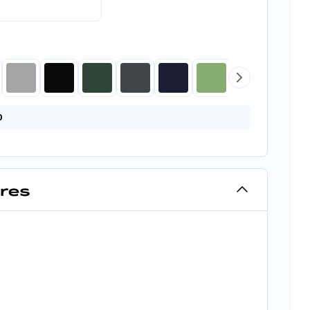
0
ires