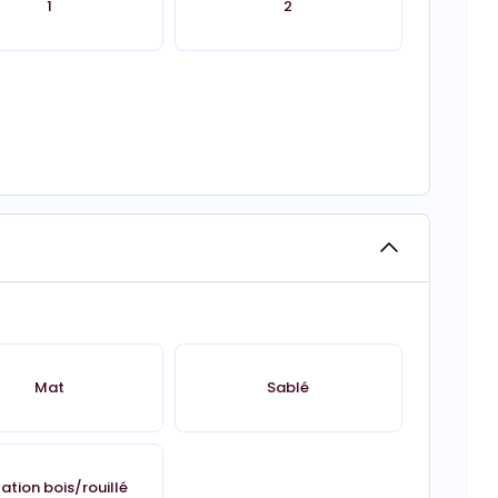
1
2
Mat
Sablé
tation bois/rouillé