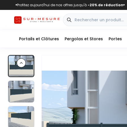
Profitez aujourd'hui de nos offres jusqu'à
-20% de réduction
■
■
Portails et Clôtures
Pergolas et Stores
Portes
Previous slide