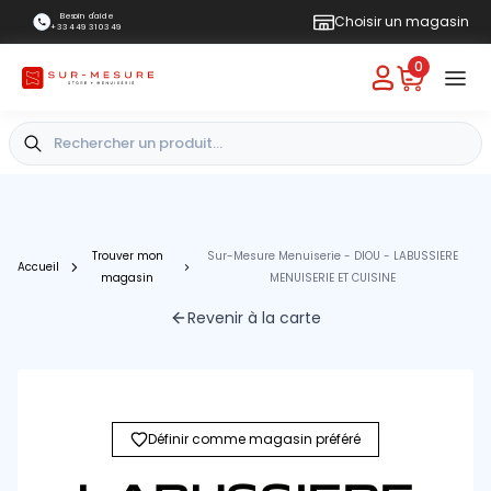
Besoin d'aide
Choisir un magasin
+33 4 49 31 03 49
0
Trouver mon
Sur-Mesure Menuiserie - DIOU - LABUSSIERE
Accueil
magasin
MENUISERIE ET CUISINE
Revenir à la carte
Définir comme magasin préféré