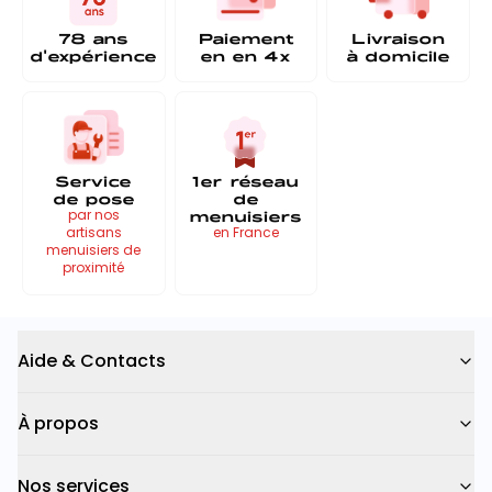
78 ans
Paiement
Livraison
d'expérience
en
en 4x
à
domicile
Service
1er réseau
de pose
de
menuisiers
par nos
artisans
en France
menuisiers de
proximité
Aide & Contacts
À propos
Nos services