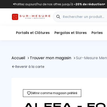
Profitez aujourd'hui de nos offres jusqu'à
-20% de réduction
■
■
Portails et Clôtures
Pergolas et Stores
Portes
Accueil
Trouver mon magasin
Sur-Mesure Menu
Revenir à la carte
Définir comme magasin préféré
ALFEA - F