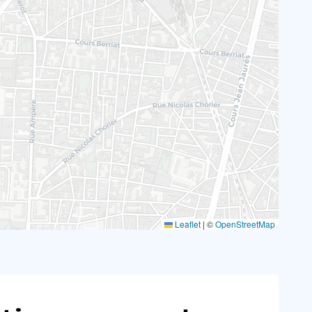
Leaflet
|
©
OpenStreetMap