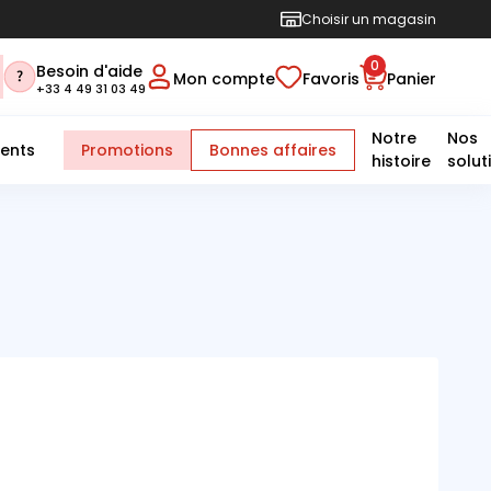
Choisir un magasin
0
Besoin d'aide
Mon compte
Favoris
Panier
+33 4 49 31 03 49
Notre
Nos
ents
Promotions
Bonnes affaires
histoire
solut