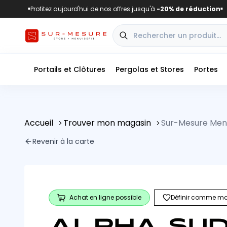
Profitez aujourd'hui de nos offres jusqu'à
-20% de réduction
■
■
Portails et Clôtures
Pergolas et Stores
Portes
Accueil
Trouver mon magasin
Sur-Mesure Men
Revenir à la carte
Achat en ligne possible
Définir comme ma
ALPHA SUD