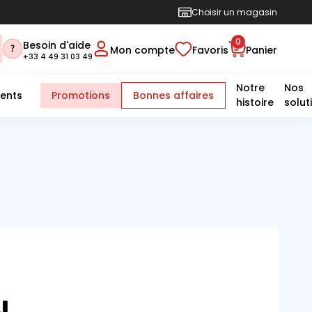
Choisir un magasin
0
Besoin d'aide
Mon compte
Favoris
Panier
+33 4 49 31 03 49
Notre
Nos
ents
Promotions
Bonnes affaires
histoire
solut
N