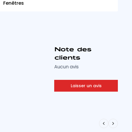
Fenêtres
V
Note des
clients
Aucun avis
Laisser un avis
Previous slid
Next slid