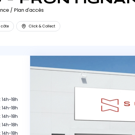
ance
/
Plan d'accès
 côte
Click & Collect
t 14h-18h
t 14h-18h
t 14h-18h
t 14h-18h
t 14h-18h