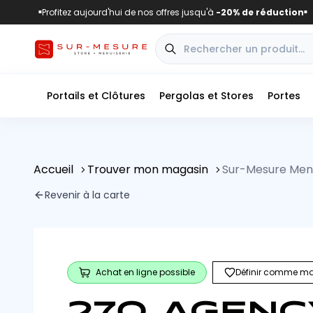
Profitez aujourd'hui de nos offres jusqu'à
-20% de réduction
■
■
Portails et Clôtures
Pergolas et Stores
Portes
Accueil
Trouver mon magasin
Sur-Mesure Menu
Revenir à la carte
Achat en ligne possible
Définir comme ma
270 AGENCY