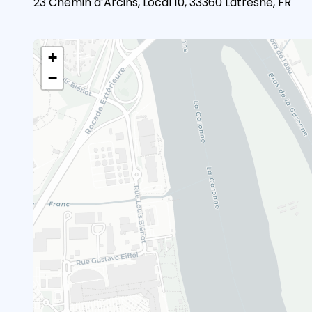
23 Chemin d’Arcins, Local 10, 33360 Latresne, FR
+
−