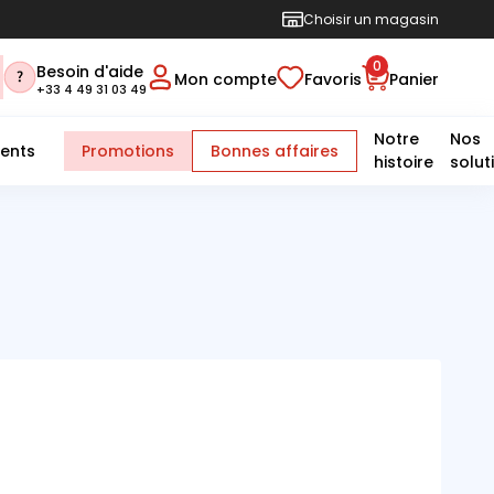
Choisir un magasin
0
Besoin d'aide
Mon compte
Favoris
Panier
+33 4 49 31 03 49
Notre
Nos
ents
Promotions
Bonnes affaires
histoire
solut