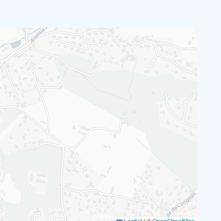
Leaflet
|
©
OpenStreetMap