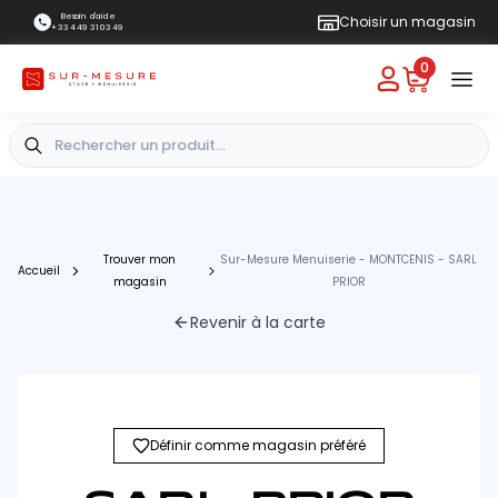
Besoin d'aide
Choisir un magasin
+33 4 49 31 03 49
0
Trouver mon
Sur-Mesure Menuiserie - MONTCENIS - SARL
Accueil
magasin
PRIOR
Revenir à la carte
Définir comme magasin préféré