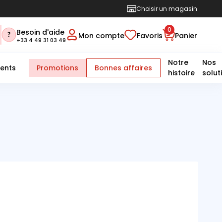
Choisir un magasin
0
Besoin d'aide
Mon compte
Favoris
Panier
+33 4 49 31 03 49
Notre
Nos
ents
Promotions
Bonnes affaires
histoire
solut