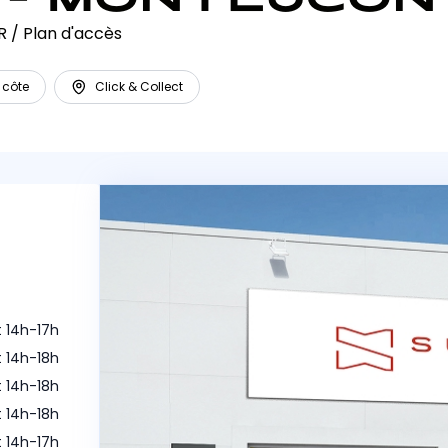
R
/
Plan d'accès
 côte
Click & Collect
 14h-17h
t 14h-18h
t 14h-18h
t 14h-18h
t 14h-17h