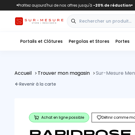
Profitez aujourd'hui de nos offres jusqu'à
-20% de réduction
■
■
Portails et Clôtures
Pergolas et Stores
Portes
Accueil
Trouver mon magasin
Sur-Mesure Men
Revenir à la carte
Achat en ligne possible
Définir comme ma
RAPIDPOSE