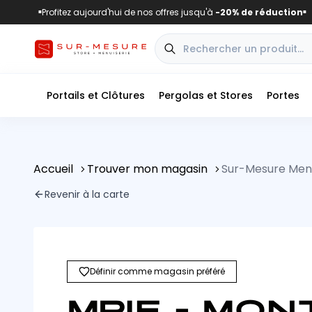
Profitez aujourd'hui de nos offres jusqu'à
-20% de réduction
■
■
Portails et Clôtures
Pergolas et Stores
Portes
Accueil
Trouver mon magasin
Sur-Mesure Menu
Revenir à la carte
Définir comme magasin préféré
MPIE - MON