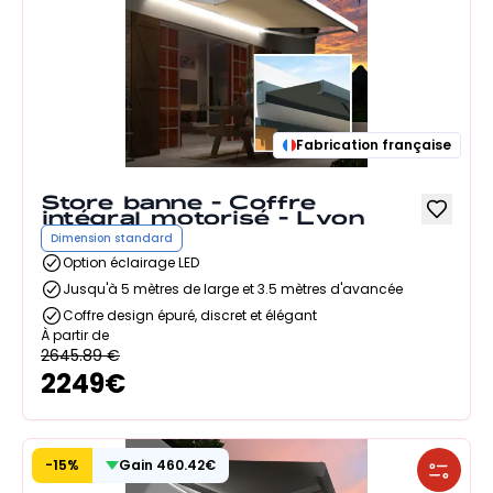
Fabrication française
Store banne - Coffre
intégral motorisé - Lyon
Dimension standard
Option éclairage LED
Jusqu'à 5 mètres de large et 3.5 mètres d'avancée
Coffre design épuré, discret et élégant
À partir de
2645.89
€
2249
€
-
15
%
Gain
460.42
€