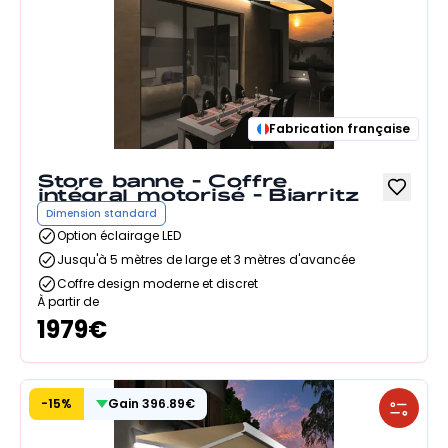
Fabrication française
Store banne - Coffre
intégral motorisé - Biarritz
Dimension standard
Option éclairage LED
Jusqu'à 5 mètres de large et 3 mètres d'avancée
Coffre design moderne et discret
À partir de
1979
€
-
15
%
Gain
396.89
€