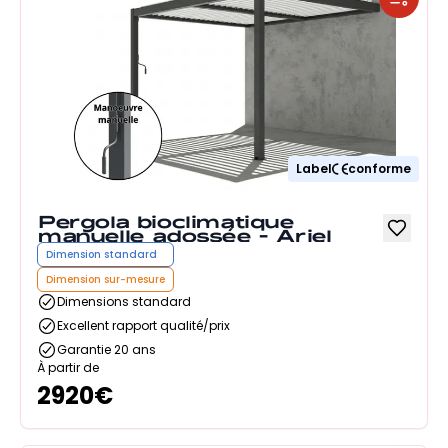
Label
conforme
Pergola bioclimatique
manuelle adossée - Ariel
Dimension standard
Dimension sur-mesure
Dimensions standard
Excellent rapport qualité/prix
Garantie 20 ans
À partir de
2920
€