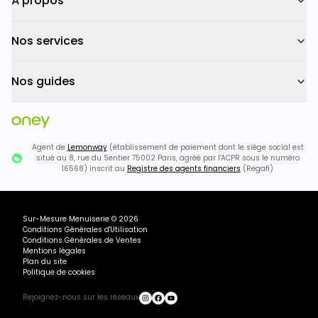
À propos
Nos services
Nos guides
Agent de
Lemonway
(établissement de paiement dont le siège social est
situé au 8, rue du Sentier 75002 Paris, agréé par l'ACPR sous le numéro
16568) inscrit au
Registre des agents financiers
(Regafi)
Sur-Mesure Menuiserie
©
2026
Conditions Générales d'Utilisation
Conditions Générales de Ventes
Mentions légales
Plan du site
Politique de cookies
Rejoignez-nous sur les réseaux