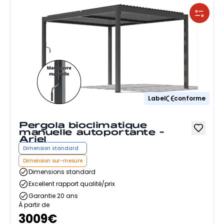
Label
conforme
Pergola bioclimatique
manuelle autoportante -
Ariel
Dimension standard
Dimension sur-mesure
Dimensions standard
Excellent rapport qualité/prix
Garantie 20 ans
À partir de
3009
€