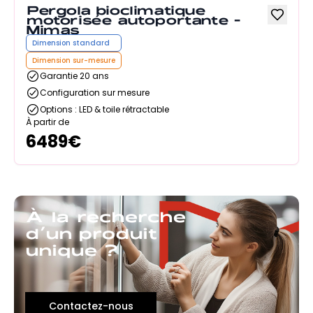
Pergola bioclimatique
motorisée autoportante -
Mimas
Dimension standard
Dimension sur-mesure
Garantie 20 ans
Configuration sur mesure
Options : LED & toile rétractable
À partir de
6489
€
À la recherche
d’un produit
unique ?
Contactez-nous