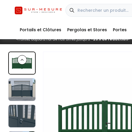
Portails et Clôtures
Pergolas et Stores
Portes
Profitez aujourd'hui de nos offres jusqu'à
-20% de réduction
■
■
Previous slide