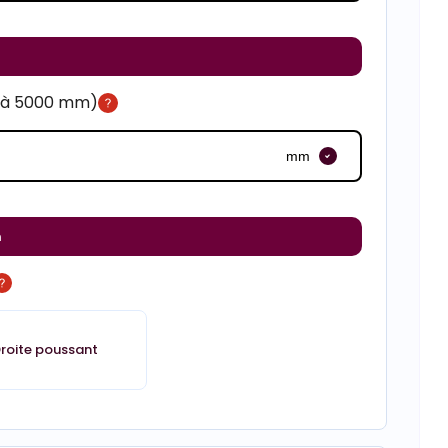
m à 5000 mm)
mm
m
roite poussant