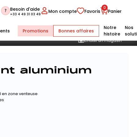
0
Besoin d'aide
Mon compte
Favoris
Panier
+33 4 49 31 03 49
Notre
Nos
ents
Promotions
Bonnes affaires
histoire
solut
Choisir un magasin
ant aluminium
éal en zone venteuse
es