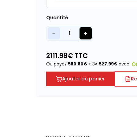
Quantité
−
+
1
2111.98
€ TTC
Ou payez
580.80
€
+ 3×
527.99
€
avec
Ajouter au panier
Re