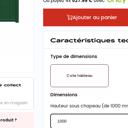
Ou payez 4x
527.99
€
avec
Ajouter au panier
Caractéristiques t
Type de dimensions
Cote tableau
& collect
Dimensions
ve en magasin
Hauteur sous chapeau (de 1000 
roduit ?