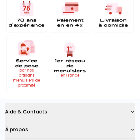
78 ans
Paiement
Livraison
d'expérience
en
en 4x
à
domicile
Service
1er réseau
de pose
de
menuisiers
par nos
artisans
en France
menuisiers de
proximité
Aide & Contacts
À propos