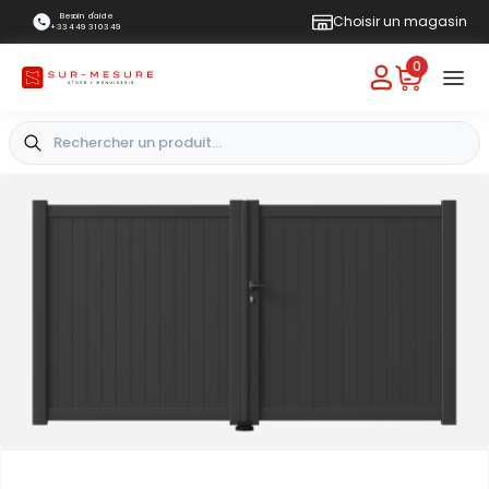
Besoin d'aide
Choisir un magasin
+33 4 49 31 03 49
0
+
Vue extérieure
-