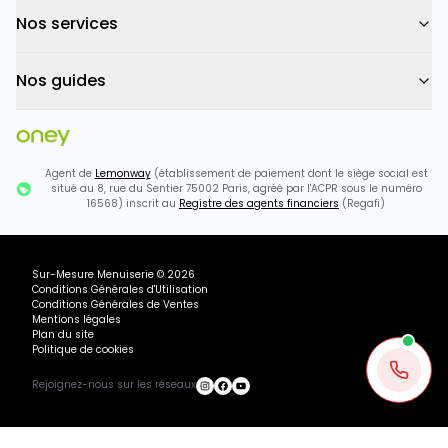
Nos services
Nos guides
Agent de
Lemonway
(établissement de paiement dont le siège social est
situé au 8, rue du Sentier 75002 Paris, agréé par l'ACPR sous le numéro
16568) inscrit au
Registre des agents financiers
(Regafi)
Sur-Mesure Menuiserie
©
2026
Conditions Générales d'Utilisation
Conditions Générales de Ventes
Mentions légales
Plan du site
Politique de cookies
Rejoignez-nous sur les réseaux
Ou payez
389.26
€
+ 3×