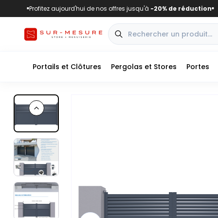
Profitez aujourd'hui de nos offres jusqu'à
-20% de réduction
■
■
Portails et Clôtures
Pergolas et Stores
Portes
Previous slide