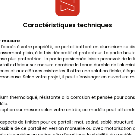
Caractéristiques techniques
ur mesure
 l’accès à votre propriété, ce portail battant en aluminium se di
ssement plein, à la fois décoratif et protecteur. La partie haut
se plus protectrice. La partie persiennée laisse percevoir de la
portail extérieur sur mesure combine la tenue durable de l’alu
ies et aux clôtures existantes. Il offre une solution fiable, élég
onieuse. Selon votre projet, il peut s’envisager en ouverture m
nium thermolaqué, résistante à la corrosion et pensée pour conse
èle.
eption sur mesure selon votre entrée; ce modèle peut attein
s aspects de finition pour ce portail : mat, satiné, sablé, structur
ossible de ce portail en version manuelle ou avec motorisation a
orcés disponibles en option afin d’améliorer la stabilité du modèle.