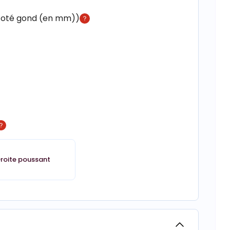
 coté gond (en mm))
roite poussant