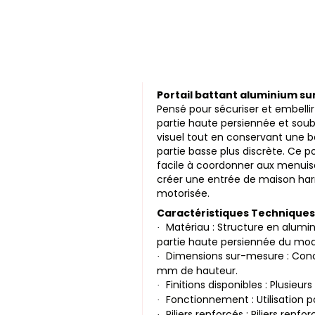
Portail battant aluminium s
Pensé pour sécuriser et embellir
partie haute persiennée et souba
visuel tout en conservant une ba
partie basse plus discrète. Ce 
facile à coordonner aux menuiser
créer une entrée de maison harm
motorisée.
Caractéristiques Techniques
Matériau : Structure en alumi
·
partie haute persiennée du mod
Dimensions sur-mesure : Conc
·
mm de hauteur.
Finitions disponibles : Plusieur
·
Fonctionnement : Utilisation p
·
Piliers renforcés : Piliers renf
·