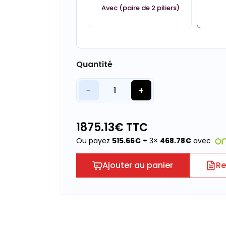
Avec (paire de 2 piliers)
Quantité
−
+
1
1875.13
€ TTC
Ou payez
515.66
€
+ 3×
468.78
€
avec
Ajouter au panier
Re