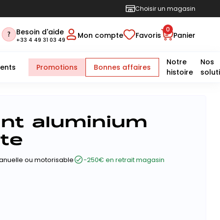
Choisir un magasin
0
Besoin d'aide
Mon compte
Favoris
Panier
+33 4 49 31 03 49
Notre
Nos
ents
Promotions
Bonnes affaires
histoire
solut
ant aluminium
te
anuelle ou motorisable
-250€ en retrait magasin