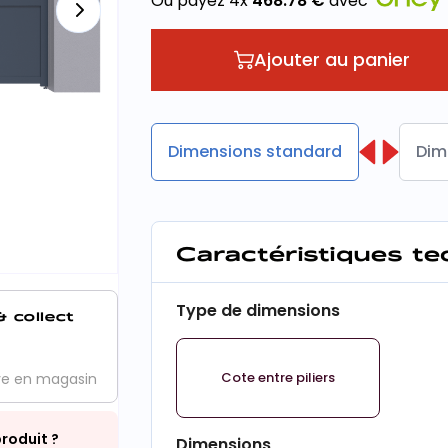
Ou payez 4x
468.78
€
avec
Ajouter au panier
Dimensions standard
Dim
Caractéristiques t
Type de dimensions
& collect
Cote entre piliers
ve en magasin
roduit ?
Dimensions