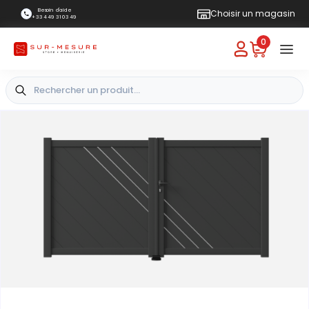
Besoin d'aide
Choisir un magasin
+33 4 49 31 03 49
0
+
Vue extérieure
-