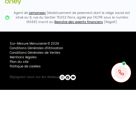
Agent de
Lemonway
(établissement de paiement dont le siège social est
situé au 8, rue du Sentier 75002 Paris, agréé par l'ACPR sous le numéro
16568) inscrit au
Registre des agents financiers
(Regafi)
Sur-Mesure Menuiserie
©
2026
Conditions Générales d'Utilisation
Conditions Générales de Ventes
Mentions légales
Plan du site
Politique de cookies
Rejoignez-nous sur les réseaux
Ou payez
403.37
€
+ 3×
1466.8€ TTC
366.70
€
avec
Ajouter au panier
Recevoir mon devis