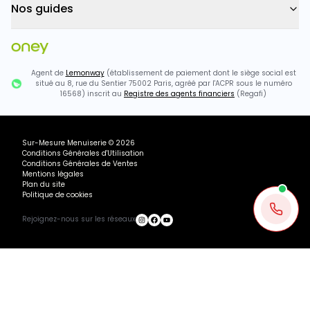
Nos guides
Agent de
Lemonway
(établissement de paiement dont le siège social est
situé au 8, rue du Sentier 75002 Paris, agréé par l'ACPR sous le numéro
16568) inscrit au
Registre des agents financiers
(Regafi)
Sur-Mesure Menuiserie
©
2026
Conditions Générales d'Utilisation
Conditions Générales de Ventes
Mentions légales
Plan du site
Politique de cookies
Rejoignez-nous sur les réseaux
Ou payez
531.97
€
+ 3×
1934.44€ TTC
483.61
€
avec
Ajouter au panier
Recevoir mon devis