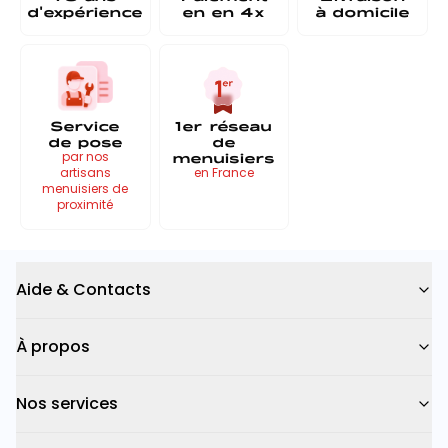
d'expérience
en
en 4x
à
domicile
Service
1er réseau
de pose
de
menuisiers
par nos
artisans
en France
menuisiers de
proximité
Aide & Contacts
À propos
Nos services