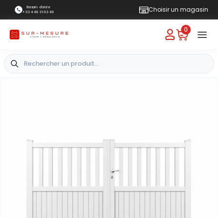
Besoin d'aide
Choisir un magasin
+33 4 49 31 03 49
0