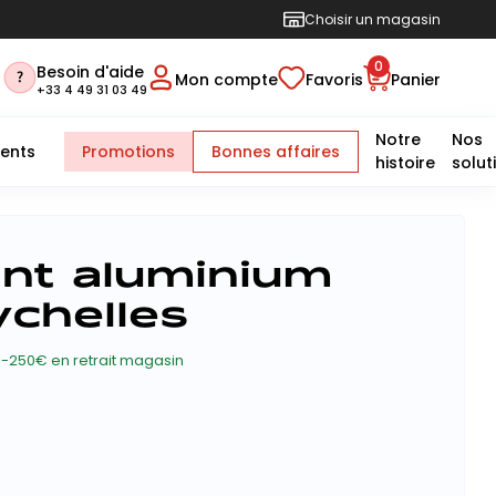
Choisir un magasin
0
Besoin d'aide
Mon compte
Favoris
Panier
+33 4 49 31 03 49
Notre
Nos
ents
Promotions
Bonnes affaires
histoire
solut
ant aluminium
chelles
-250€ en retrait magasin