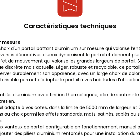
Caractéristiques techniques
ur mesure
choix d'un portail battant aluminium sur mesure qui valorise l’e
raverses décoratives alunox dynamisent le portail et donnent p
fet de mouvement qui valorise les grandes largeurs de portail. S
discrète mais actuelle. Léger, robuste et recyclable, ce portai
erver durablement son apparence, avec un large choix de coloris 
sable permet d’adapter le portail à vos habitudes d’utilisation
ofilés aluminium avec finition thermolaquée, afin de soutenir le 
tretien.
il adapté à vos cotes, dans la limite de 5000 mm de largeur e
ons au choix parmi les effets standards, mats, satinés, sablés ou s
s.
eux vantaux ce portail configurable en fonctionnement manuel o
d’ajouter des piliers aluminium renforcés pour une installation dura