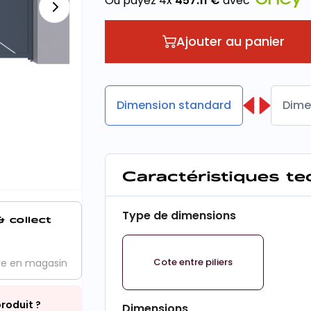
Ou payez 4x
457.11
€
avec
Ajouter au panier
Dimension standard
Dime
Caractéristiques t
Type de dimensions
& collect
Cote entre piliers
ve en magasin
roduit ?
Dimensions