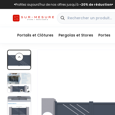
Profitez aujourd'hui de nos offres jusqu'à
-20% de réduction
■
■
Portails et Clôtures
Pergolas et Stores
Portes
Previous slide