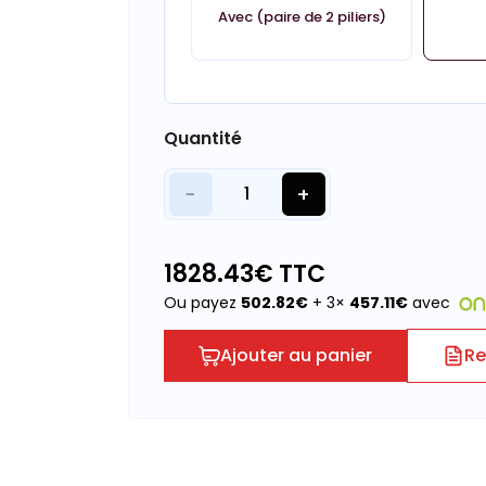
Avec (paire de 2 piliers)
Quantité
−
+
1
1828.43
€ TTC
Ou payez
502.82
€
+ 3×
457.11
€
avec
Ajouter au panier
Re