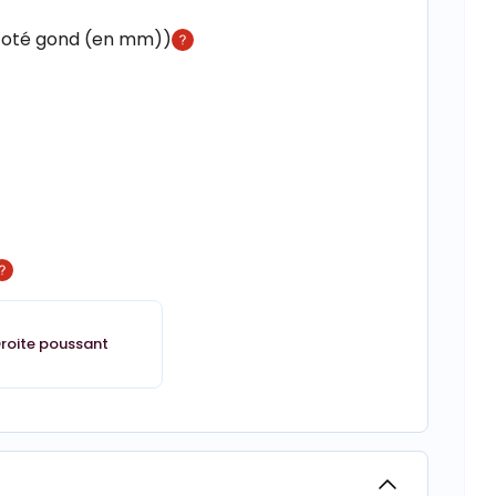
 coté gond (en mm))
roite poussant