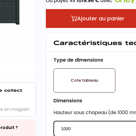
Ou payez 4x
1019.96
€
avec
Ajouter au panier
Caractéristiques t
Type de dimensions
Cote tableau
& collect
Dimensions
ve en magasin
Hauteur sous chapeau (de 1000 
roduit ?