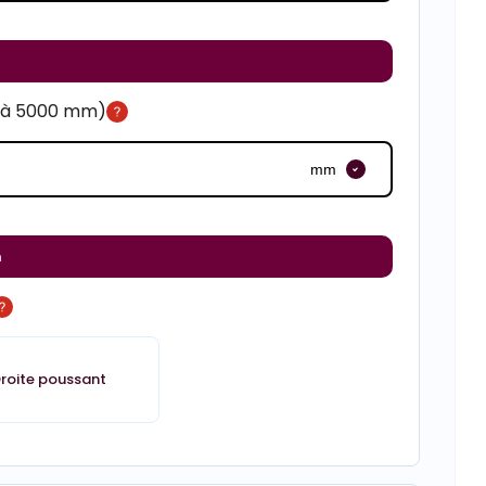
m à 5000 mm)
mm
m
roite poussant