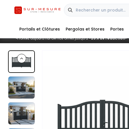
Portails et Clôtures
Pergolas et Stores
Portes
Profitez aujourd'hui de nos offres jusqu'à
-20% de réduction
■
■
Previous slide