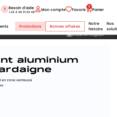
0
Besoin d'aide
Mon compte
Favoris
Panier
+33 4 49 31 03 49
Notre
Nos
ents
Promotions
Bonnes affaires
histoire
solut
Choisir un magasin
ant aluminium
Sardaigne
éal en zone venteuse
es