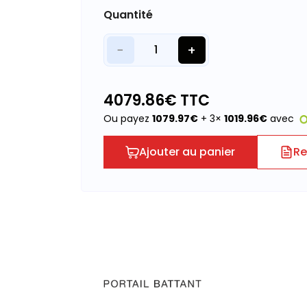
Quantité
−
+
1
4079.86
€ TTC
Ou payez
1079.97
€
+ 3×
1019.96
€
avec
Ajouter au panier
Re