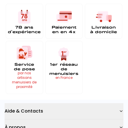
78 ans
Paiement
Livraison
d'expérience
en
en 4x
à
domicile
Service
1er réseau
de pose
de
menuisiers
par nos
artisans
en France
menuisiers de
proximité
Aide & Contacts
À propos