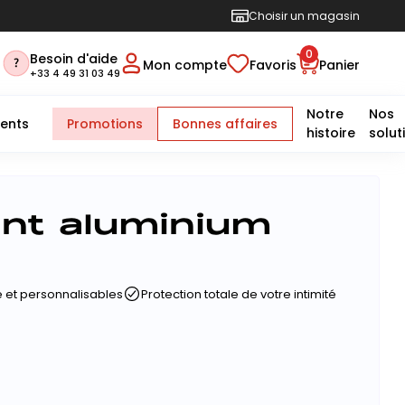
Choisir un magasin
0
Besoin d'aide
Mon compte
Favoris
Panier
+33 4 49 31 03 49
Notre
Nos
ents
Promotions
Bonnes affaires
histoire
solut
ant aluminium
 et personnalisables
Protection totale de votre intimité