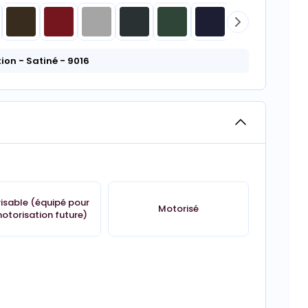
tion
- Satiné
- 9016
isable (équipé pour
Motorisé
otorisation future)