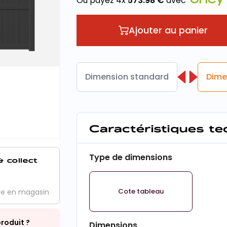
Ou payez 4x
573.98
€
avec
Ajouter au panier
Dimension standard
Dime
Caractéristiques t
Type de dimensions
& collect
Cote tableau
ve en magasin
roduit ?
Dimensions