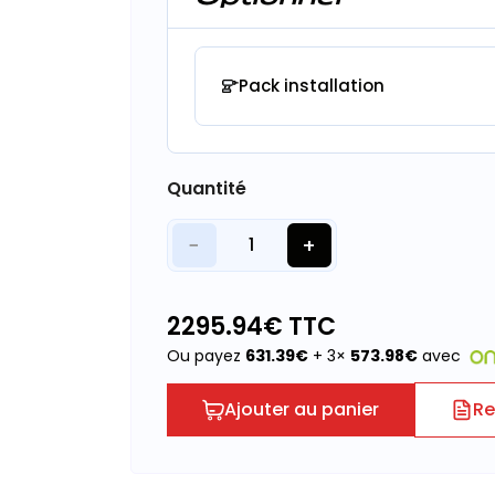
Pack installation
Quantité
−
+
1
2295.94
€ TTC
Ou payez
631.39
€
+ 3×
573.98
€
avec
Ajouter au panier
Re