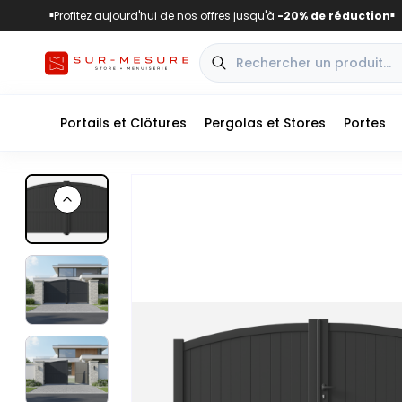
Profitez aujourd'hui de nos offres jusqu'à
-20% de réduction
■
■
Portails et Clôtures
Pergolas et Stores
Portes
Previous slide