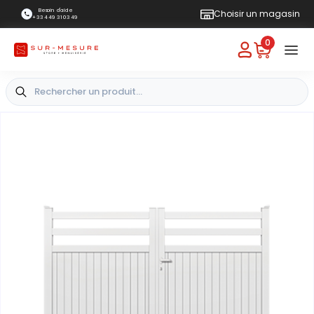
Besoin d'aide
Choisir un magasin
+33 4 49 31 03 49
0