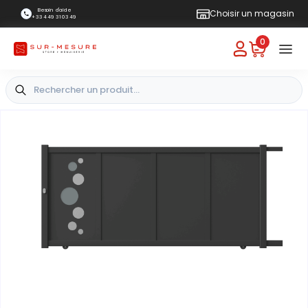
Besoin d'aide
Choisir un magasin
+33 4 49 31 03 49
0
+
Vue extérieure
-