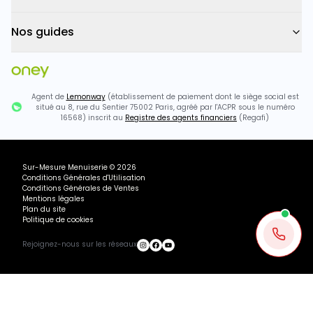
Nos guides
Agent de
Lemonway
(établissement de paiement dont le siège social est
situé au 8, rue du Sentier 75002 Paris, agréé par l'ACPR sous le numéro
16568) inscrit au
Registre des agents financiers
(Regafi)
Sur-Mesure Menuiserie
©
2026
Conditions Générales d'Utilisation
Conditions Générales de Ventes
Mentions légales
Plan du site
Politique de cookies
Rejoignez-nous sur les réseaux
Ou payez
443.27
€
+ 3×
1611.88€ TTC
402.97
€
avec