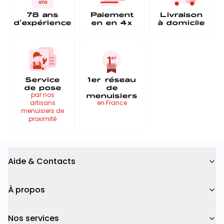
78 ans
Paiement
Livraison
d'expérience
en
en 4x
à
domicile
Service
1er réseau
de pose
de
menuisiers
par nos
artisans
en France
menuisiers de
proximité
Aide & Contacts
À propos
Nos services