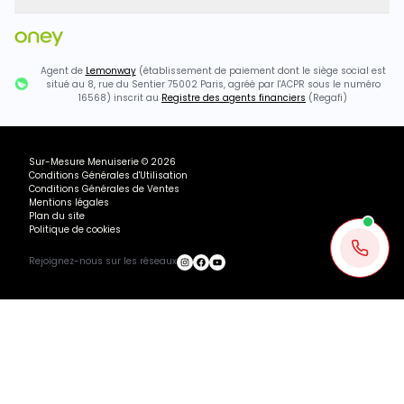
Agent de
Lemonway
(établissement de paiement dont le siège social est
situé au 8, rue du Sentier 75002 Paris, agréé par l'ACPR sous le numéro
16568) inscrit au
Registre des agents financiers
(Regafi)
Sur-Mesure Menuiserie
©
2026
Conditions Générales d'Utilisation
Conditions Générales de Ventes
Mentions légales
Plan du site
Politique de cookies
Rejoignez-nous sur les réseaux
1519.87€ TTC
Chargement...
Ajouter au panier
Recevoir mon devis