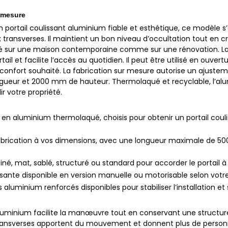
r mesure
portail coulissant aluminium fiable et esthétique, ce modèle s’a
ransverses. Il maintient un bon niveau d’occultation tout en cré
bré sur une maison contemporaine comme sur une rénovation. L
tail et facilite l’accès au quotidien. Il peut être utilisé en ouv
 confort souhaité. La fabrication sur mesure autorise un ajuste
gueur et 2000 mm de hauteur. Thermolaqué et recyclable, l’a
r votre propriété.
s en aluminium thermolaqué, choisis pour obtenir un portail cou
abrication à vos dimensions, avec une longueur maximale de 
iné, mat, sablé, structuré ou standard pour accorder le portail à
sante disponible en version manuelle ou motorisable selon votre
rs aluminium renforcés disponibles pour stabiliser l’installation et 
aluminium facilite la manœuvre tout en conservant une structur
s transverses apportent du mouvement et donnent plus de personna