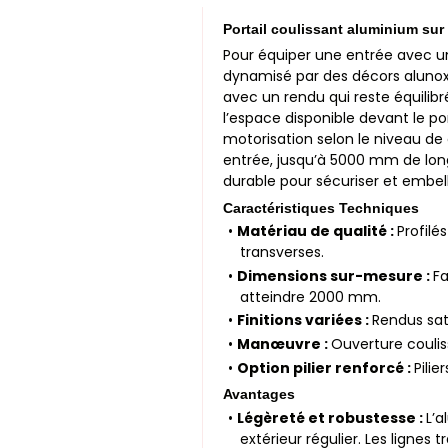
Portail coulissant aluminium su
Pour équiper une entrée avec un 
dynamisé par des décors alunox t
avec un rendu qui reste équili
l’espace disponible devant le por
motorisation selon le niveau de
entrée, jusqu’à 5000 mm de lon
durable pour sécuriser et embelli
Caractéristiques Techniques
•
Matériau de qualité :
Profilé
transverses.
•
Dimensions sur-mesure :
F
atteindre 2000 mm.
•
Finitions variées :
Rendus sat
•
Manœuvre :
Ouverture coulis
•
Option pilier renforcé :
Pilie
Avantages
•
Légèreté et robustesse :
L’
extérieur régulier. Les ligne