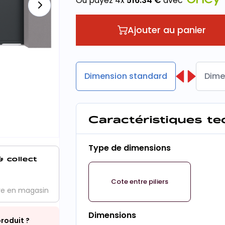
Ou payez 4x
516.34
€
avec
Ajouter au panier
Dimension standard
Dime
Caractéristiques t
Type de dimensions
& collect
Cote entre piliers
ve en magasin
Dimensions
roduit ?