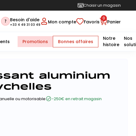
Choisir un magasin
0
Besoin d'aide
Mon compte
Favoris
Panier
+33 4 49 31 03 49
Notre
Nos
ents
Promotions
Bonnes affaires
histoire
solut
issant aluminium
chelles
anuelle ou motorisable
-250€ en retrait magasin