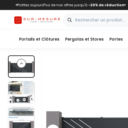
Profitez aujourd'hui de nos offres jusqu'à
-20% de réduction
■
■
Portails et Clôtures
Pergolas et Stores
Portes
Previous slide