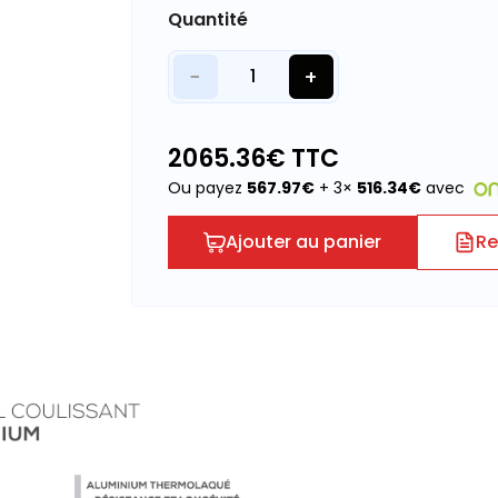
Quantité
−
+
1
2065.36
€ TTC
Ou payez
567.97
€
+ 3×
516.34
€
avec
Ajouter au panier
Re