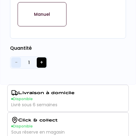
Manuel
Quantité
−
+
1
Livraison à domicile
Disponible
Livré sous 6 semaines
Click & collect
Disponible
Sous réserve en magasin