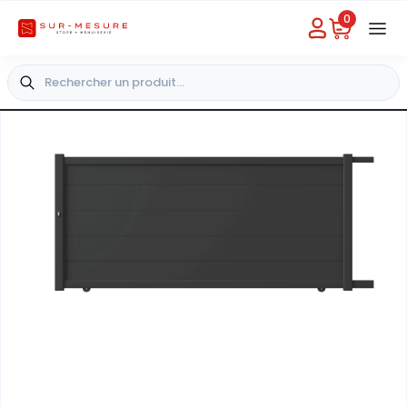
0
Besoin d'aide
Choisir un magasin
+33 4 49 31 03 49
+
Vue extérieure
-