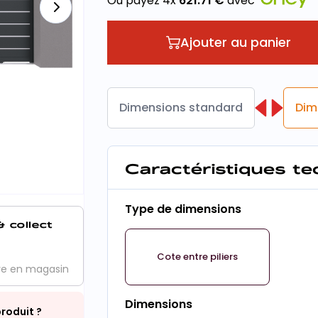
Ou payez 4x
621.71
€
avec
Ajouter au panier
Dimensions standard
Dim
Caractéristiques t
Type de dimensions
& collect
Cote entre piliers
ve en magasin
Dimensions
roduit ?