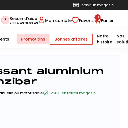
Choisir un magasin
0
Besoin d'aide
Mon compte
Favoris
Panier
+33 4 49 31 03 49
Notre
Nos
ents
Promotions
Bonnes affaires
histoire
solut
issant aluminium
nzibar
anuelle ou motorisable
-250€ en retrait magasin