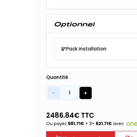
Optionnel
Pack installation
Quantité
−
+
1
2486.84
€ TTC
Ou payez
681.71
€
+ 3×
621.71
€
avec