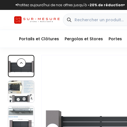
Profitez aujourd'hui de nos offres jusqu'à
-20% de réduction
■
■
Portails et Clôtures
Pergolas et Stores
Portes
Previous slide