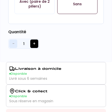
Avec (paire de 2
Sans
piliers)
Quantité
−
+
1
Livraison à domicile
Disponible
Livré sous 6 semaines
Click & collect
Disponible
Sous réserve en magasin