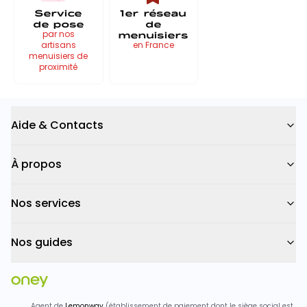
Service
1er réseau
de pose
de
menuisiers
par nos
artisans
en France
menuisiers de
proximité
Aide & Contacts
À propos
Nos services
Nos guides
Agent de
Lemonway
(établissement de paiement dont le siège social est