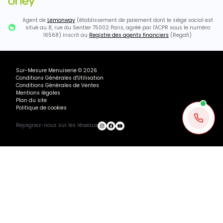
Agent de
Lemonway
(établissement de paiement dont le siège social est
situé au 8, rue du Sentier 75002 Paris, agréé par l'ACPR sous le numéro
16568) inscrit au
Registre des agents financiers
(Regafi)
Sur-Mesure Menuiserie
©
2026
Conditions Générales d'Utilisation
Conditions Générales de Ventes
Mentions légales
Plan du site
Politique de cookies
Rejoignez-nous sur les réseaux
Ou payez
490.68
€
+ 3×
1784.27€ TTC
446.07
€
avec
Ajouter au panier
Recevoir mon devis