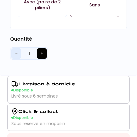
Avec (paire de 2
Sans
piliers)
Quantité
−
+
1
Livraison à domicile
Disponible
Livré sous 6 semaines
Click & collect
Disponible
Sous réserve en magasin