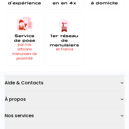
d'expérience
en
en 4x
à
domicile
Service
1er réseau
de pose
de
menuisiers
par nos
artisans
en France
menuisiers de
proximité
Aide & Contacts
À propos
Nos services