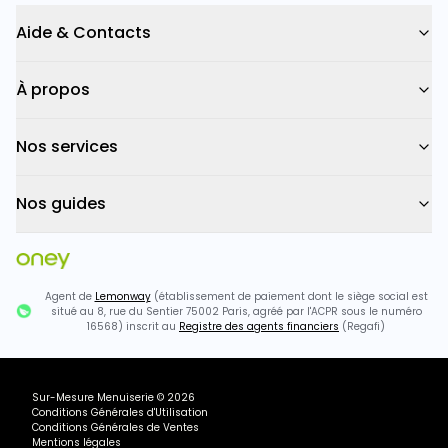
Aide & Contacts
À propos
Nos services
Nos guides
Agent de
Lemonway
(établissement de paiement dont le siège social est
situé au 8, rue du Sentier 75002 Paris, agréé par l'ACPR sous le numéro
16568) inscrit au
Registre des agents financiers
(Regafi)
Sur-Mesure Menuiserie
©
2026
Conditions Générales d'Utilisation
Conditions Générales de Ventes
Mentions légales