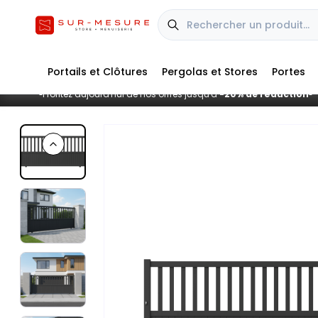
Portails et Clôtures
Pergolas et Stores
Portes
Profitez aujourd'hui de nos offres jusqu'à
-20% de réduction
■
■
Previous slide