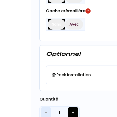
Cache crémaillère
Sans
Avec
Optionnel
Pack installation
Quantité
−
+
1