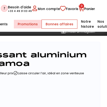
0
Besoin d'aide
Mon compte
Favoris
Panier
+33 4 49 31 03 49
Notre
Nos
ents
Promotions
Bonnes affaires
histoire
solut
Choisir un magasin
issant aluminium
Samoa
leur prix
Laisse circuler l’air, idéal en zone venteuse