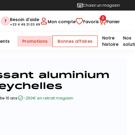
Choisir un magasin
0
Besoin d'aide
Mon compte
Favoris
Panier
+33 4 49 31 03 49
Notre
Nos
ents
Promotions
Bonnes affaires
histoire
solut
issant aluminium
eychelles
ie 10 ans
-250€ en retrait magasin