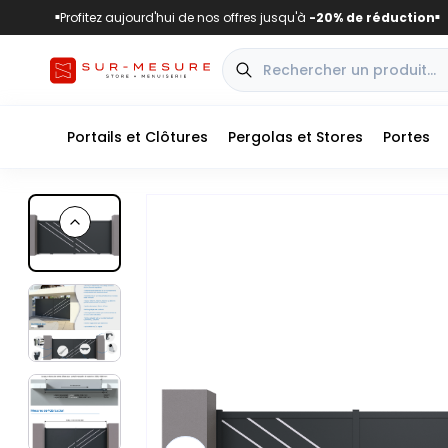
Profitez aujourd'hui de nos offres jusqu'à
-20% de réduction
■
■
Portails et Clôtures
Pergolas et Stores
Portes
Previous slide