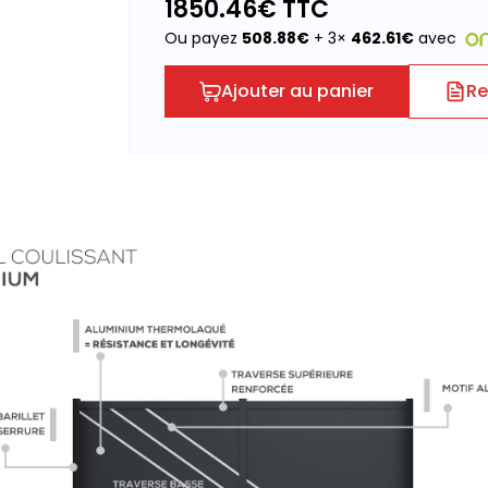
1850.46
€ TTC
Ou payez
508.88
€
+ 3×
462.61
€
avec
Ajouter au panier
Re