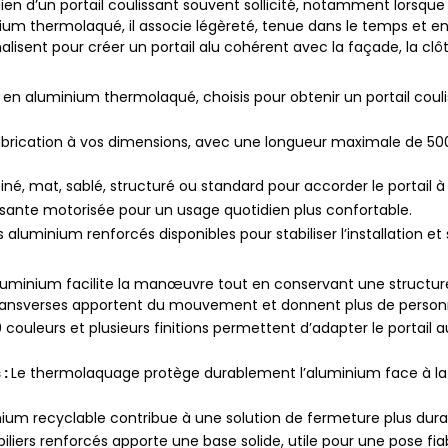
ien d’un portail coulissant souvent sollicité, notamment lorsque l
um thermolaqué, il associe légèreté, tenue dans le temps et ent
nnalisent pour créer un portail alu cohérent avec la façade, la clô
s en aluminium thermolaqué, choisis pour obtenir un portail cou
abrication à vos dimensions, avec une longueur maximale de 
iné, mat, sablé, structuré ou standard pour accorder le portail à
sante motorisée pour un usage quotidien plus confortable.
rs aluminium renforcés disponibles pour stabiliser l’installation et 
aluminium facilite la manœuvre tout en conservant une structur
s transverses apportent du mouvement et donnent plus de personna
 couleurs et plusieurs finitions permettent d’adapter le portail a
 :
Le thermolaquage protège durablement l’aluminium face à la pl
nium recyclable contribue à une solution de fermeture plus dura
 piliers renforcés apporte une base solide, utile pour une pose fi