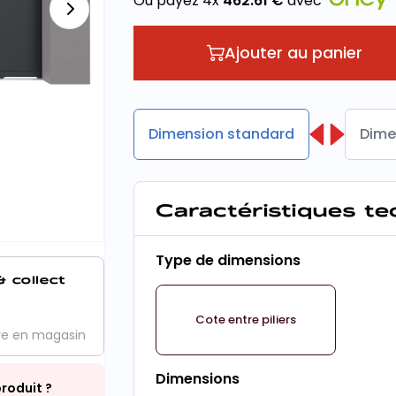
Ou payez 4x
462.61
€
avec
Ajouter au panier
Dimension standard
Dime
Caractéristiques t
Type de dimensions
& collect
Cote entre piliers
ve en magasin
Dimensions
roduit ?