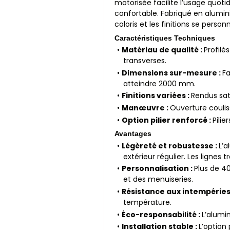
motorisée facilite l’usage quotid
confortable. Fabriqué en alumini
coloris et les finitions se perso
Caractéristiques Techniques
•
Matériau de qualité :
Profilé
transverses.
•
Dimensions sur-mesure :
F
atteindre 2000 mm.
•
Finitions variées :
Rendus sat
•
Manœuvre :
Ouverture coulis
•
Option pilier renforcé :
Pilie
Avantages
•
Légèreté et robustesse :
L’
extérieur régulier. Les ligne
•
Personnalisation :
Plus de 40
et des menuiseries.
•
Résistance aux intempéries
température.
•
Éco-responsabilité :
L’alumi
•
Installation stable :
L’option