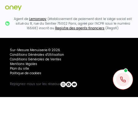
Agent de
Lemonway
(établissement de paiement dont le siège social est
situé au 8, rue du Sentier 75002 Paris, agréé par l'ACPR sous le numéro
16568) inscrit au
Registre des agents financiers
(Regafi)
Sur-Mesure Menuiserie
©
2026
Conditions Générales d'Utilisation
Conditions Générales de Ventes
Mentions légales
Plan du site
Politique de cookies
Rejoignez-nous sur les réseaux
3572.09€ TTC
Chargement...
Ajouter au panier
Recevoir mon devis