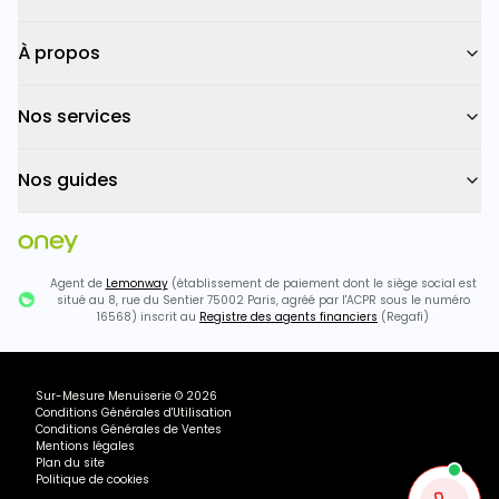
À propos
Nos services
Nos guides
Agent de
Lemonway
(établissement de paiement dont le siège social est
situé au 8, rue du Sentier 75002 Paris, agréé par l'ACPR sous le numéro
16568) inscrit au
Registre des agents financiers
(Regafi)
Sur-Mesure Menuiserie
©
2026
Conditions Générales d'Utilisation
Conditions Générales de Ventes
Mentions légales
Plan du site
Politique de cookies