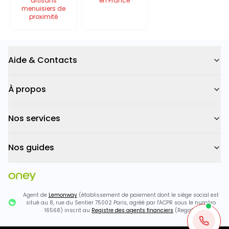
artisans
en France
menuisiers de
proximité
Aide & Contacts
À propos
Nos services
Nos guides
Agent de
Lemonway
(établissement de paiement dont le siège social est
situé au 8, rue du Sentier 75002 Paris, agréé par l'ACPR sous le numéro
16568) inscrit au
Registre des agents financiers
(Regafi)