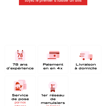
Soyez le premier à laisser un avis
78 ans
Paiement
Livraison
d'expérience
en
en 4x
à
domicile
Service
1er réseau
de pose
de
menuisiers
par nos