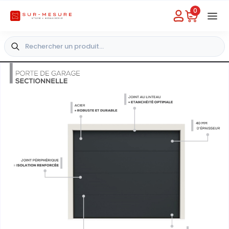
0
Besoin d'aide
Choisir un magasin
+33 4 49 31 03 49
+
-