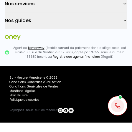
Nos services
Nos guides
Agent de
Lemonway
(établissement de paiement dont le siège social est
situé au 8, rue du Sentier 75002 Paris, agréé par l'ACPR sous le numéro
16568) inscrit au
Registre des agents financiers
(Regafi)
Sur-Mesure Menuiserie
©
2026
Conditions Générales d'Utilisation
Conditions Générales de Ventes
Mentions légales
Plan du site
Politique de cookies
Rejoignez-nous sur les réseaux
Ou payez
331.28
€
+ 3×
1204.63€ TTC