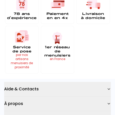
78 ans
Paiement
Livraison
d'expérience
en
en 4x
à
domicile
Service
1er réseau
de pose
de
menuisiers
par nos
artisans
en France
menuisiers de
proximité
Aide & Contacts
À propos