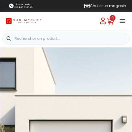
Besoin d'aide
Choisir un magasin
+33 4 49 31 03 49
0
+
-